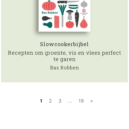
Slowcookerbijbel
Recepten om groente, vis en vlees perfect
te garen
Bas Robben
1
2
3
...
19
»