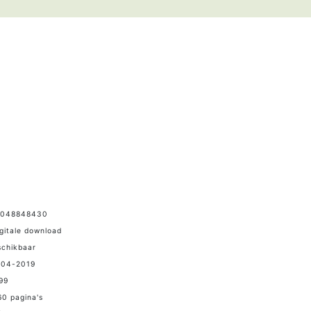
9048848430
igitale download
schikbaar
-04-2019
,99
0 pagina's