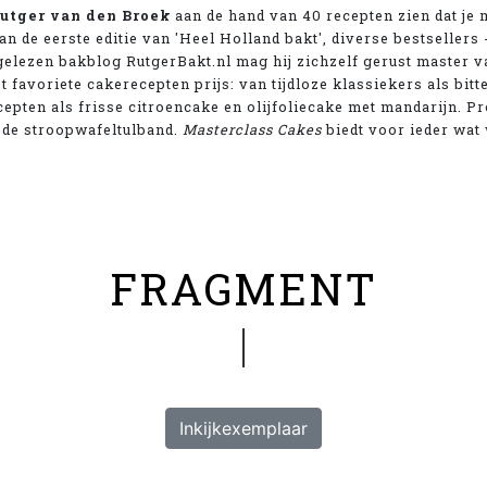
utger van den Broek
aan de hand van 40 recepten zien dat je 
an de eerste editie van 'Heel Holland bakt', diverse bestseller
lgelezen bakblog RutgerBakt.nl mag hij zichzelf gerust master 
t favoriete cakerecepten prijs: van tijdloze klassiekers als bit
cepten als frisse citroencake en olijfoliecake met mandarijn. P
de stroopwafeltulband.
Masterclass Cakes
biedt voor ieder wat 
FRAGMENT
Inkijkexemplaar