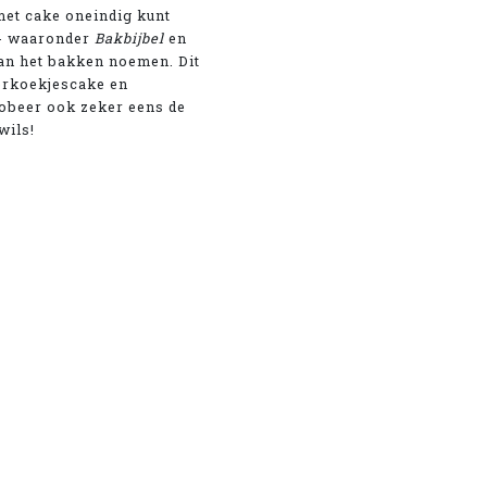
met cake oneindig kunt
s - waaronder
Bakbijbel
en
van het bakken noemen. Dit
terkoekjescake en
robeer ook zeker eens de
wils!