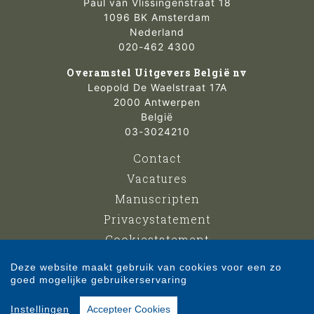
Paul van Vlissingenstraat 18
1096 BK Amsterdam
Nederland
020-462 4300
Overamstel Uitgevers België nv
Leopold De Waelstraat 17A
2000 Antwerpen
België
03-3024210
Contact
Vacatures
Manuscripten
Privacystatement
Cookiestatement
Cookie-instellingen
Deze website maakt gebruik van cookies voor een zo
goed mogelijke gebruikerservaring
Copyright © 2007-2026 Overamstel Uitgevers - Alle rechten voorbehouden -
Instellingen
Accepteer Cookies