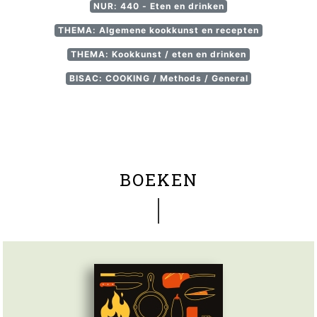
NUR: 440 - Eten en drinken
THEMA: Algemene kookkunst en recepten
THEMA: Kookkunst / eten en drinken
BISAC: COOKING / Methods / General
BOEKEN