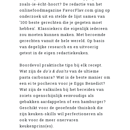
zoals-ie-écht-hoort? De redactie van het
onlinefoodmagazine FavorFlav.com ging op
onderzoek uit en stelde de lijst samen van
'100 beste gerechten die je gegeten moet
hebben'. Klassiekers die eigenlijk iedereen
zou moeten kunnen maken. Met beroemde
gerechten vanuit de hele wereld. Op basis
van degelijke research en en uitvoerig
getest in de eigen redactiekeuken.
Boordevol praktische tips bij elk recept.
Wat zijn de
do's & don'ts
van de ultieme
pasta carbonara? Wat is de beste manier om
een ei te pocheren voor je Eggs Benedict?
Wat zijn de valkuilen bij het bereiden van
zoiets ogenschijnlijk eenvoudigs als
gebakken aardappelen of een hamburger?
Geschikt voor de geoefende thuiskok die
zijn keuken-skills wil perfectioneren als
ook voor de meer onervaren
keukenprins(es).