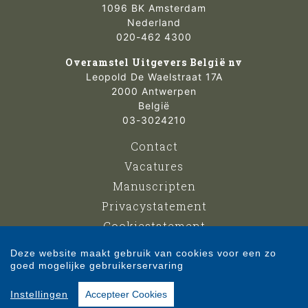
1096 BK Amsterdam
Nederland
020-462 4300
Overamstel Uitgevers België nv
Leopold De Waelstraat 17A
2000 Antwerpen
België
03-3024210
Contact
Vacatures
Manuscripten
Privacystatement
Cookiestatement
Cookie-instellingen
Deze website maakt gebruik van cookies voor een zo
goed mogelijke gebruikerservaring
Copyright © 2007-2026 Overamstel Uitgevers - Alle rechten voorbehouden -
Instellingen
Accepteer Cookies
Ontwerp door
Dog and Pony