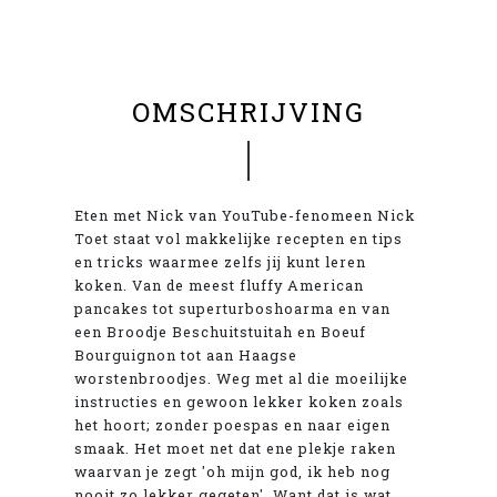
OMSCHRIJVING
Eten met Nick van YouTube-fenomeen Nick
Toet staat vol makkelijke recepten en tips
en tricks waarmee zelfs jij kunt leren
koken. Van de meest fluffy American
pancakes tot superturboshoarma en van
een Broodje Beschuitstuitah en Boeuf
Bourguignon tot aan Haagse
worstenbroodjes. Weg met al die moeilijke
instructies en gewoon lekker koken zoals
het hoort; zonder poespas en naar eigen
smaak. Het moet net dat ene plekje raken
waarvan je zegt 'oh mijn god, ik heb nog
nooit zo lekker gegeten'. Want dat is wat