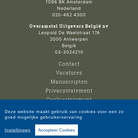
1096 BK Amsterdam
Nederland
020-462 4300
Overamstel Uitgevers België nv
Leopold De Waelstraat 17A
2000 Antwerpen
België
03-3024210
Contact
Vacatures
Manuscripten
Privacystatement
Cookiestatement
Cookie-instellingen
Deze website maakt gebruik van cookies voor een zo
goed mogelijke gebruikerservaring
Copyright © 2007-2026 Overamstel Uitgevers - Alle rechten voorbehouden -
Instellingen
Accepteer Cookies
Ontwerp door
Dog and Pony