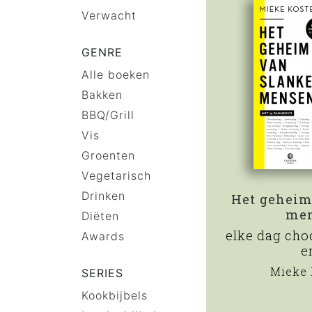
Verwacht
GENRE
Alle boeken
Bakken
BBQ/Grill
Vis
Groenten
Vegetarisch
Drinken
Het geheim
me
Diëten
elke dag choc
Awards
e
Mieke 
SERIES
Kookbijbels