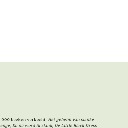
00.000 boeken verkocht:
Het geheim van slanke
lenge
,
En nú word ik slank
,
De Little Black Dress