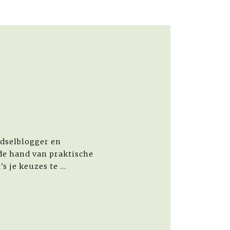
x
oedselblogger en
e hand van praktische
 je keuzes te ...