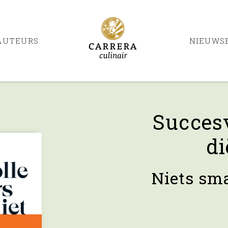
AUTEURS
NIEUWS
Succesv
di
Niets sma