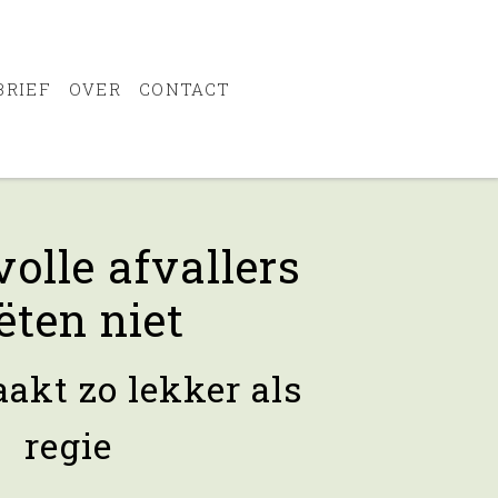
BRIEF
OVER
CONTACT
olle afvallers
ëten niet
akt zo lekker als
regie