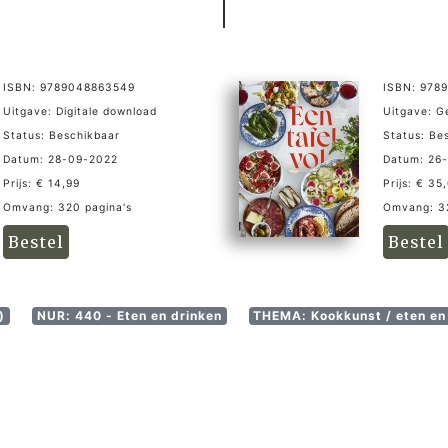
ISBN: 9789048863549
ISBN: 978
Uitgave: Digitale download
Uitgave: 
Status: Beschikbaar
Status: Be
Datum: 28-09-2022
Datum: 26
Prijs: € 14,99
Prijs: € 35
Omvang: 320 pagina's
Omvang: 32
Bestel
Bestel
)
NUR: 440 - Eten en drinken
THEMA: Kookkunst / eten en