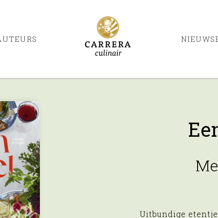
AUTEURS
NIEUWS
Een
Me
Uitbundige etentje