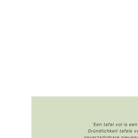
'Een tafel vol is e
Gründlichkeit tafels v
onverzadigbare nieuwsgi