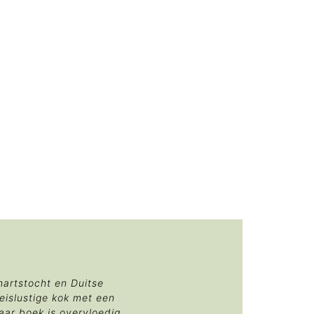
hartstocht en Duitse
reislustige kok met een
aar boek is overvloedig,