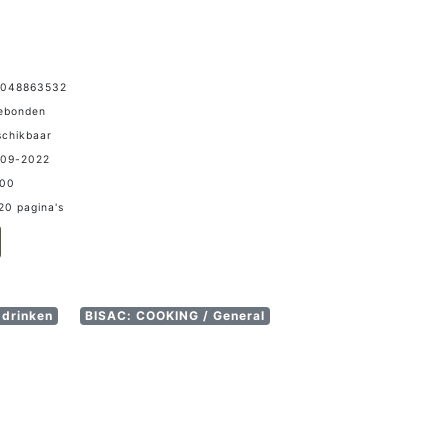
9048863532
Gebonden
schikbaar
-09-2022
,00
0 pagina's
 drinken
BISAC: COOKING / General