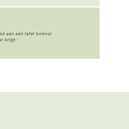
xed aan een tafel bomvol
 krijgt.'