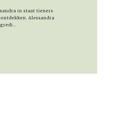
sandra in staat tieners
e ontdekken. Alessandra
redi...