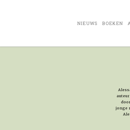
NIEUWS
BOEKEN
Aless
auteur
door
jonge 
Ale