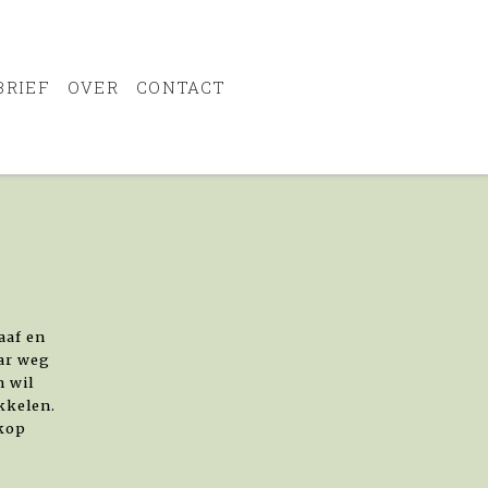
BRIEF
OVER
CONTACT
aaf en
aar weg
n wil
kkelen.
 kop