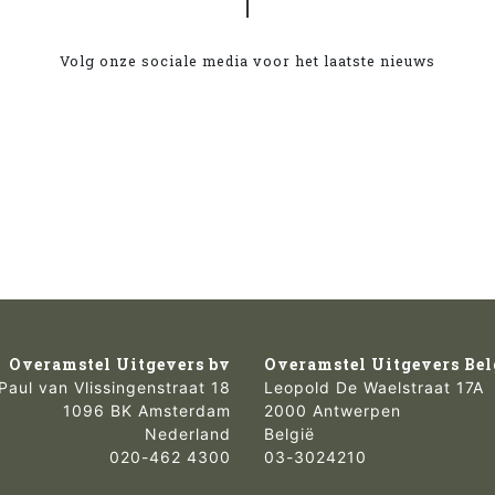
Volg onze sociale media voor het laatste nieuws
Overamstel Uitgevers bv
Overamstel Uitgevers Bel
Paul van Vlissingenstraat 18
Leopold De Waelstraat 17A
1096 BK Amsterdam
2000 Antwerpen
Nederland
België
020-462 4300
03-3024210