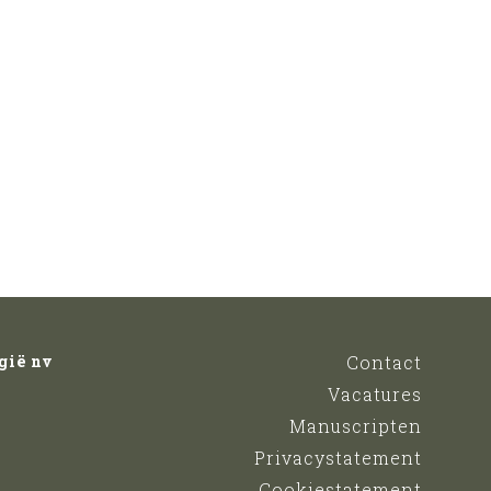
gië nv
Contact
Vacatures
Manuscripten
Privacystatement
Cookiestatement