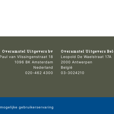
Overamstel Uitgevers bv
Overamstel Uitgevers Bel
Paul van Vlissingenstraat 18
Leopold De Waelstraat 17A
1096 BK Amsterdam
2000 Antwerpen
Nederland
België
020-462 4300
03-3024210
mogelijke gebruikerservaring
 © 2007-2026 Overamstel Uitgevers - Alle rechten voorbehouden - Ontwerp door
Dog